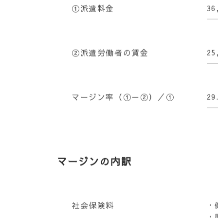
①派遣料金
3
②派遣労働者の賃金
2
マージン率（①－②）／①
29
マージンの内訳