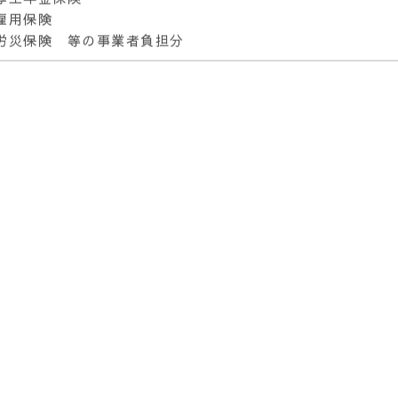
健康保険
厚生年金保険
雇用保険
労災保険 等の事業者負担分
有給休暇取得時にかかる賃金
旅費交通費、教育費などの諸経費
採用活動に関する費用
営業活動に関する費用
定期健康診断の受診費用 等
ージンから以下を差し引いた残額
社会保険料
会社運営経費等